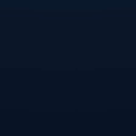
整体战略凸显：从一场比赛看大局
日本队两连胜的意义远非简单的胜场累计。这是一种信
号——他们不仅在技术层面取得成功，更展现出
对整体
战略的深刻理解
。针对本届赛事的其他强队，日本队逐
渐形成了自己独特的打法，同时也善于适应场上的变
化。
这场胜利也为他们未来的比赛奠定了心理和战术上的优
势。其他球队在接下来的赛事中，势必会对日本队的节
奏特点进行深入研究，而日本队则需要继续巩固自己的
优势，避免被对手针对性破解。
通过对比赛细节的分析不难发现，日本队的连胜不仅是
偶然，更倾注了全体成员的汗水与智慧。他们的成功，
为小组赛的后续发展增添了更多悬念，同时也让人们期
待下一场比赛中能否再一次延续战绩。
胜利背后的故
事
，让人们对这支亚洲球队刮目相看。