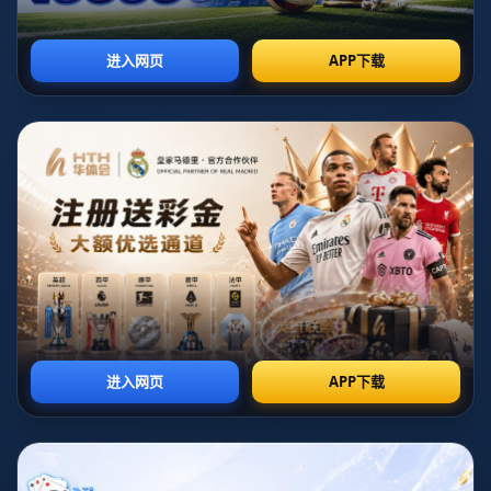
体育评论界提供了新鲜的讨论话题。这场胜利的意义，
不仅仅是比分上的胜出，更体现了日本队团队合作的力
量和战略部署的精妙。那么，日本队为何能连续两场获
胜？他们的成功背后又隐藏着哪些关键因素？
精准战术设计：胜利的基石
日本队在备战过程中展现出了
极高的战术素养
。针对法
国队强大的进攻能力，日本队采用了防守反击策略，将
对方的核心球员有效限制。与此同时，主教练通过灵活
调整队员站位，使得球队在关键时刻打出了一系列
高效
反击
。某些环节中，日本前锋更是凭借个人技巧与团队
配合，在门前创造了精确制导般的得分机会。