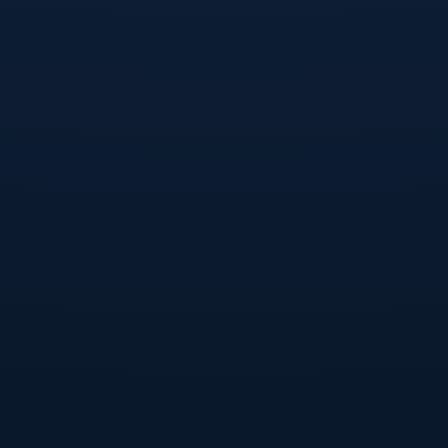
此外，日本队通过比赛中的实时沟通，迅速做出调整。
多个镜头捕捉到队内核心不断向队友手势提示，确保攻
防节奏一致。这种团结精神，在胜利的背后，才是最强
大的支柱力量。
心态调整与关键场面应对
心理素质在竞技体育中常常决定着成败。面对强敌法国
队，日本队员在场面占优仍旧保持冷静。尤其是在下半
场法国队突然加大攻势时，日本队守门员数次作出
世界
级扑救
，成功挽救了局面。
一个典型案例出现在比赛第65分钟，当法国队前锋面
对单刀球时，日本门将果断出击，成功拦截射门。这不
仅稳定了比分，更极大地鼓舞了队员士气。相比之下，
法国球员在比赛末段显得急躁，多次错失射门机会。这
种心理上的微妙差距，最终成为日本队反败为胜的关键
所在。