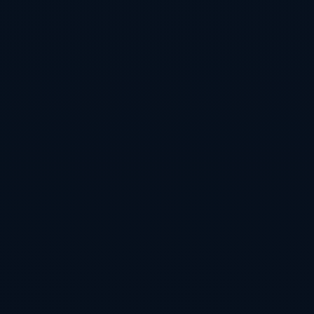
作者
Admin
2026-07-07T01:53:12+08:00
世界杯直播入口官方
世界杯直播入口官方全网寻找正版信号的关键一环 当四
年一次的世界杯哨声吹响，无论你是在地铁通勤、下班
回家，还是和朋友聚在一起聊球，“去哪看高清不卡的
世界杯直播”几乎是所有球迷的共同问题。找到一个安
查看更多