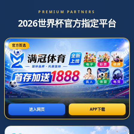
admin@crssx.com
0311-5649019
关于我们
全球十大正规外围买球平台-体育外围平台网
网站首页
关于我们