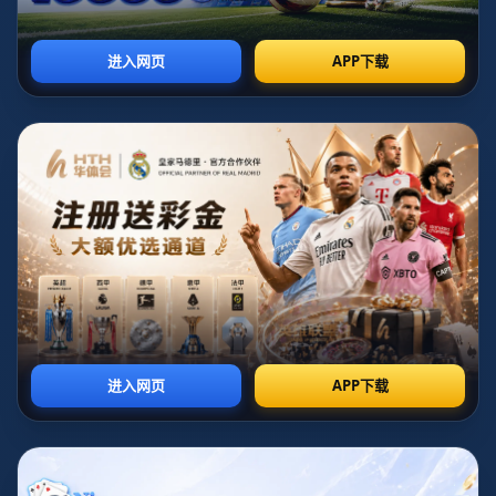
我们的使命
全球十大正规外围买球平台-体育外围平台网