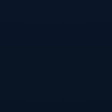
Kathryn Murphy
Project Head