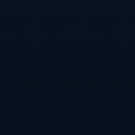
Devon Lane
Architect
我们的新闻
新闻资讯