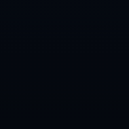
联系我们
友情链接
友情链接
联系我们
河北省承德市平泉县榆树林子镇
admin@crssx.com
0311-5649019
13955056145