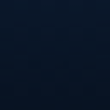
通过这样的高光时刻，湖人不仅在战术执行上显得更加
稳定，同时也让全队士气振奋。这一回合的关键得分无
疑将成为比赛的转折点，也让里夫斯的名字更加深入人
心。而他与湖人之间的化学反应也在逐渐升温，助力球
队在未来比赛中继续冲击更高的荣誉。