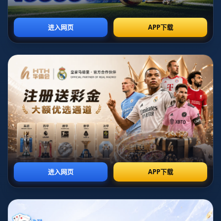
励队伍士气，同时让场上的局势更加焦灼。这一次湖人
队的年轻后卫里夫斯抓住机会，通过一次精彩的顺下抛
投完成了“2+1”，并帮助球队在关键时刻扩大领先优
势。这不仅体现了他的个人能力，还彰显了湖人队在攻
防转换中的默契与高效。
里夫斯的瞬间爆发改变比赛走势
在那决定性的进攻回合中，湖人队的传导球非常流畅。
里夫斯作为持球者观察对手防守空隙，他利用队友挡拆
创造的优势，从侧翼迅速切入内线。对手试图用身体对
抗阻止他得分，但这正是里夫斯展示他柔和触球和精确
技巧的时刻——一个轻松的抛投稳稳命中篮筐，同时吸
引了犯规。这种动作不仅难度极高，且需要极强的临场
判断力以及身体协调性。
*这一关键得分直接让湖人的领先优势扩大到了一个安
全范围。*可以说，里夫斯的这一表现完美诠释了年轻
球员在压力下展现出的冷静与果敢。