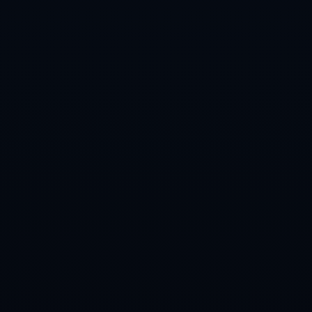
关注我们
栏目导航
关于我们
服务优势
团队介绍
问题答疑
新闻资讯