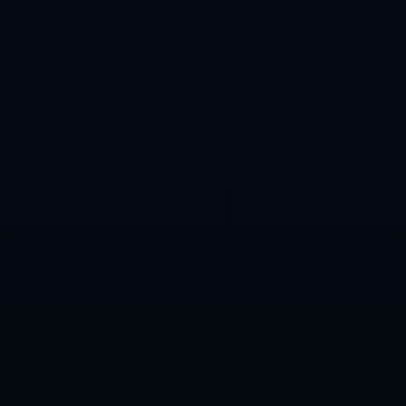
栏目导航
关于我们
服务优势
团队介绍
问题答疑
新闻资讯
联系我们
友情链接