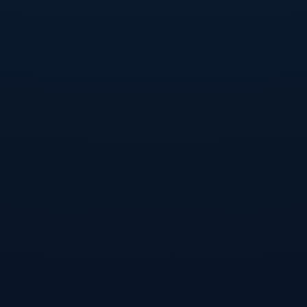
更重要的是，这种活动拉近了球迷与赛事之间的距离。