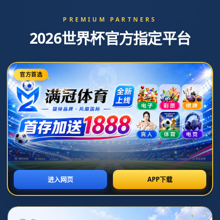
admin@crssx.com
0311-5649019
新闻资讯
全球十大正规外围买球平台-体育外围平台网
网站首页
新闻资讯